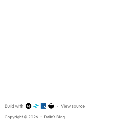
Build with
-
View source
Copyright © 2026
•
Dalin's Blog