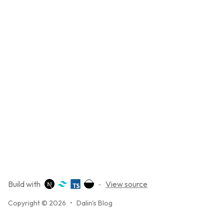
Build with
-
View source
Copyright © 2026
•
Dalin's Blog